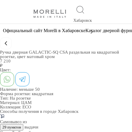
Хабаровск
Официальный сайт Morelli в Хабаровске
Каталог дверной фур
Ручка дверная GALACTIC-SQ CSA раздельная на квадратной
розетке, цвет матовый хром
7 210
₽
Цвет:
Наличие:
меньше 50
Форма розетки:
квадратная
Тип:
На розетке
Материал:
ЦАМ
Коллекция:
ECO
Способы получения в городе
Хабаровск
Самовывоз из
выдачи
29 пунктов