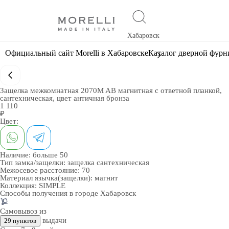
Хабаровск
Официальный сайт Morelli в Хабаровске
Каталог дверной фур
Защелка межкомнатная 2070M AB магнитная с ответной планкой,
сантехническая, цвет античная бронза
1 110
₽
Цвет:
Наличие:
больше 50
Тип замка/защелки:
защелка сантехническая
Межосевое расстояние:
70
Материал язычка(защелки):
магнит
Коллекция:
SIMPLE
Способы получения в городе
Хабаровск
Самовывоз из
выдачи
29 пунктов