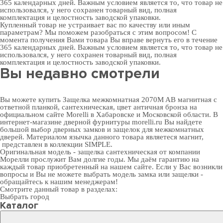
365 календарных дней. Важным условием является то, что товар не
использовался, у него сохранен товарный вид, полная
комплектация и целостность заводской упаковки.
Купленный товар не устраивает вас по качеству или иным
параметрам? Мы поможем разобраться с этим вопросом! С
момента получения Вами товара Вы вправе вернуть его в течение
365 календарных дней. Важным условием является то, что товар не
использовался, у него сохранен товарный вид, полная
комплектация и целостность заводской упаковки.
Вы недавно смотрели
Вы можете купить Защелка межкомнатная 2070M AB магнитная с
ответной планкой, сантехническая, цвет античная бронза на
официальном сайте Morelli в Хабаровске и Московской области. В
интернет-магазине дверной фурнитуры
morelli.ru Вы найдете
большой выбор
дверных замков
и
защелок для межкомнатных
дверей
. Материалом язычка данного товара являетеся магнит,
представлен в коллекции SIMPLE.
Оригинальная модель - защелка сантехническая от компании
Морелли прослужит Вам долгие годы. Мы даём гарантию на
каждый товар приобретенный на нашем сайте. Если у Вас возникли
вопросы и Вы не можете выбрать модель замка или защелки -
обращайтесь к нашим менеджерам!
Смотрите данный товар в разделах:
Выбрать город
Каталог