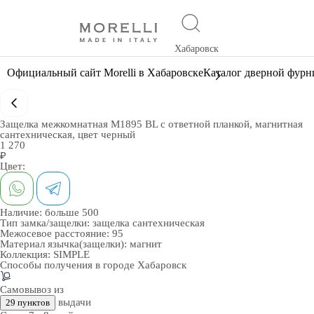
Хабаровск
Официальный сайт Morelli в Хабаровске
Каталог дверной фур
Защелка межкомнатная M1895 BL с ответной планкой, магнитная
сантехническая, цвет черный
1 270
₽
Цвет:
Наличие:
больше 500
Тип замка/защелки:
защелка сантехническая
Межосевое расстояние:
95
Материал язычка(защелки):
магнит
Коллекция:
SIMPLE
Способы получения в городе
Хабаровск
Самовывоз из
выдачи
29 пунктов