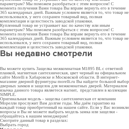
параметрам? Мы поможем разобраться с этим вопросом! С
момента получения Вами товара Вы вправе вернуть его в течение
365 календарных дней. Важным условием является то, что товар не
использовался, у него сохранен товарный вид, полная
комплектация и целостность заводской упаковки.
Купленный товар не устраивает вас по качеству или иным
параметрам? Мы поможем разобраться с этим вопросом! С
момента получения Вами товара Вы вправе вернуть его в течение
365 календарных дней. Важным условием является то, что товар не
использовался, у него сохранен товарный вид, полная
комплектация и целостность заводской упаковки.
Вы недавно смотрели
Вы можете купить Защелка межкомнатная M1895 BL с ответной
планкой, магнитная сантехническая, цвет черный на официальном
сайте Morelli в Хабаровске и Московской области. В
интернет-
магазине дверной фурнитуры
morelli.ru Вы найдете большой выбор
дверных замков
и
защелок для межкомнатных дверей
. Материалом
язычка данного товара являетеся магнит, представлен в коллекции
SIMPLE.
Оригинальная модель - защелка сантехническая от компании
Морелли прослужит Вам долгие годы. Мы даём гарантию на
каждый товар приобретенный на нашем сайте. Если у Вас возникли
вопросы и Вы не можете выбрать модель замка или защелки -
обращайтесь к нашим менеджерам!
Смотрите данный товар в разделах:
Выбрать город